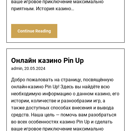
ваше игровое приключение максимально
приятным. История казино…
Continue Reading
Онлайн казино Pin Up
admin,
20.05.2024
Добро пожаловать на страницу, посвящённую
онлайн-казино Pin Up! Здесь вы найдёте всю
необходимую информацию о данном казино, его
истории, количестве и разнообразии игр, а
также доступных способах внесения и вывода
средств. Наша цель — помочь вам разобраться
во всех особенностях казино Pin Up и сделать
ваше игровое приключение максимально