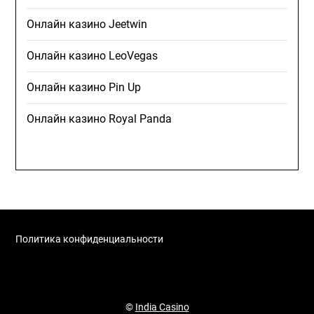
Онлайн казино Jeetwin
Онлайн казино LeoVegas
Онлайн казино Pin Up
Онлайн казино Royal Panda
Политика конфиденциальности
©
India Casino