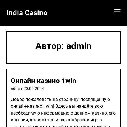
Skip
to
India Casino
content
Автор:
admin
Онлайн казино 1win
admin,
20.05.2024
Добро пожаловать на страницу, посвящённую
онлайн-казино 1win! Здесь вы найдёте всю
необходимую информацию о данном казино, его
истории, количестве и разнообразии игр, а
также доступных способах внесения и вывода