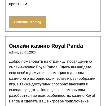
приятным….
Continue Reading
Онлайн казино Royal Panda
admin,
20.05.2024
Добро пожаловать на страницу, посвящённую
онлайн-казино Royal Panda! Здесь вы найдёте
всю необходимую информацию о данном
казино, его истории, количестве и разнообразии
игр, а также доступных способах внесения и
вывода средств. Наша цель — помочь вам
разобраться во всех особенностях казино Royal
Panda и сделать ваше игровое приключение