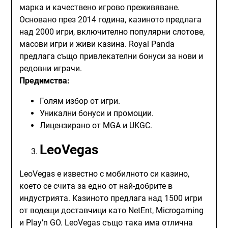
марка и качествено игрово преживяване.
Основано през 2014 година, казиното предлага
над 2000 игри, включително популярни слотове,
масови игри и живи казина. Royal Panda
предлага също привлекателни бонуси за нови и
редовни играчи.
Предимства:
Голям избор от игри.
Уникални бонуси и промоции.
Лицензирано от MGA и UKGC.
LeoVegas
LeoVegas е известно с мобилното си казино,
което се счита за едно от най-добрите в
индустрията. Казиното предлага над 1500 игри
от водещи доставчици като NetEnt, Microgaming
и Play’n GO. LeoVegas също така има отлична