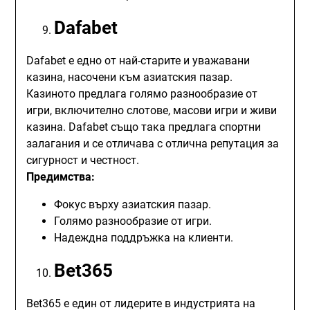
Dafabet
Dafabet е едно от най-старите и уважавани
казина, насочени към азиатския пазар.
Казиното предлага голямо разнообразие от
игри, включително слотове, масови игри и живи
казина. Dafabet също така предлага спортни
залагания и се отличава с отлична репутация за
сигурност и честност.
Предимства:
Фокус върху азиатския пазар.
Голямо разнообразие от игри.
Надеждна поддръжка на клиенти.
Bet365
Bet365 е един от лидерите в индустрията на