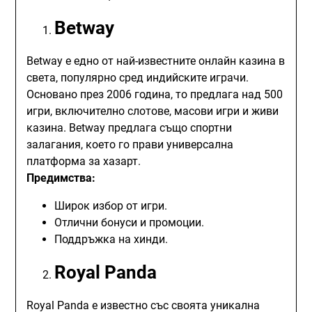
Betway
Betway е едно от най-известните онлайн казина в
света, популярно сред индийските играчи.
Основано през 2006 година, то предлага над 500
игри, включително слотове, масови игри и живи
казина. Betway предлага също спортни
залагания, което го прави универсална
платформа за хазарт.
Предимства:
Широк избор от игри.
Отлични бонуси и промоции.
Поддръжка на хинди.
Royal Panda
Royal Panda е известно със своята уникална