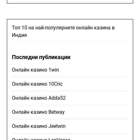
Топ 10 на най-популярните онлайн казина в
Индия
Последни публикации
Онлайн казино 1win
Онлайн казино 10Cric
Онлайн казино Adda52
Онлайн казино Betway
Онлайн казино Jeetwin