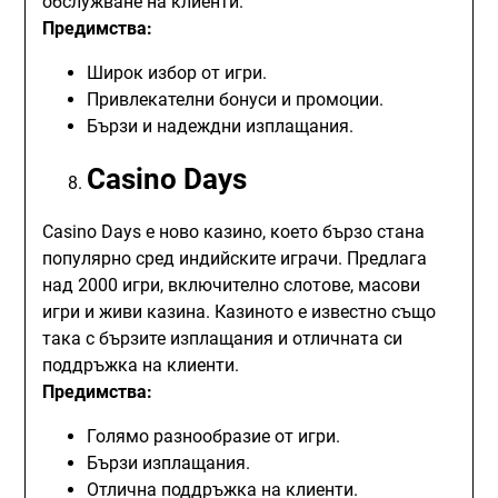
обслужване на клиенти.
Предимства:
Широк избор от игри.
Привлекателни бонуси и промоции.
Бързи и надеждни изплащания.
Casino Days
Casino Days е ново казино, което бързо стана
популярно сред индийските играчи. Предлага
над 2000 игри, включително слотове, масови
игри и живи казина. Казиното е известно също
така с бързите изплащания и отличната си
поддръжка на клиенти.
Предимства:
Голямо разнообразие от игри.
Бързи изплащания.
Отлична поддръжка на клиенти.