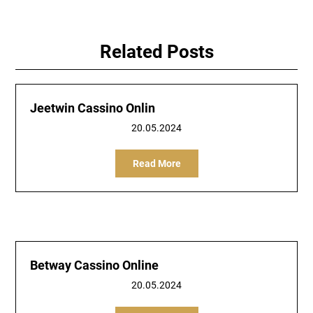
Related Posts
Jeetwin Cassino Onlin
20.05.2024
Read More
Betway Cassino Online
20.05.2024