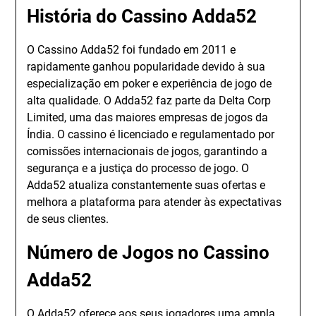
História do Cassino Adda52
O Cassino Adda52 foi fundado em 2011 e
rapidamente ganhou popularidade devido à sua
especialização em poker e experiência de jogo de
alta qualidade. O Adda52 faz parte da Delta Corp
Limited, uma das maiores empresas de jogos da
Índia. O cassino é licenciado e regulamentado por
comissões internacionais de jogos, garantindo a
segurança e a justiça do processo de jogo. O
Adda52 atualiza constantemente suas ofertas e
melhora a plataforma para atender às expectativas
de seus clientes.
Número de Jogos no Cassino
Adda52
O Adda52 oferece aos seus jogadores uma ampla