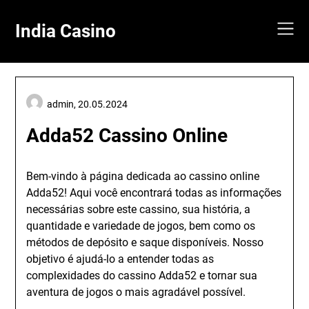
Skip
to
India Casino
content
admin,
20.05.2024
Adda52 Cassino Online
Bem-vindo à página dedicada ao cassino online
Adda52! Aqui você encontrará todas as informações
necessárias sobre este cassino, sua história, a
quantidade e variedade de jogos, bem como os
métodos de depósito e saque disponíveis. Nosso
objetivo é ajudá-lo a entender todas as
complexidades do cassino Adda52 e tornar sua
aventura de jogos o mais agradável possível.