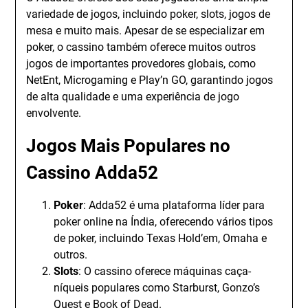
variedade de jogos, incluindo poker, slots, jogos de
mesa e muito mais. Apesar de se especializar em
poker, o cassino também oferece muitos outros
jogos de importantes provedores globais, como
NetEnt, Microgaming e Play’n GO, garantindo jogos
de alta qualidade e uma experiência de jogo
envolvente.
Jogos Mais Populares no
Cassino Adda52
Poker
: Adda52 é uma plataforma líder para
poker online na Índia, oferecendo vários tipos
de poker, incluindo Texas Hold’em, Omaha e
outros.
Slots
: O cassino oferece máquinas caça-
níqueis populares como Starburst, Gonzo’s
Quest e Book of Dead.