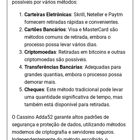
possíveis por vários métodos:
Carteiras Eletrônicas
: Skrill, Neteller e Paytm
fornecem retiradas rápidas e convenientes.
Cartões Bancários
: Visa e MasterCard são
métodos comuns de retirada, embora o
processo possa levar vários dias.
Criptomoedas
: Retiradas em bitcoins e outras
criptomoedas são possíveis.
Transferências Bancárias
: Adequadas para
grandes quantias, embora o processo possa
demorar mais.
Cheques
: Este método tradicional pode levar
uma quantidade significativa de tempo, mas
também está disponível para retiradas.
O Cassino Adda52 garante altos padrões de
segurança e proteção de dados, utilizando métodos
modernos de criptografia e servidores seguros.
Independentemente do método escolhido, o