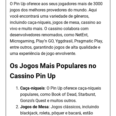
O Pin Up oferece aos seus jogadores mais de 3000
jogos dos melhores provedores do mundo. Aqui
você encontrará uma variedade de gêneros,
incluindo caça-níqueis, jogos de mesa, cassino ao
vivo e muito mais. O cassino colabora com
desenvolvedores renomados, como NetEnt,
Microgaming, Play’n GO, Yggdrasil, Pragmatic Play,
entre outros, garantindo jogos de alta qualidade e
uma experiência de jogo envolvente.
Os Jogos Mais Populares no
Cassino Pin Up
Caça-níqueis
: O Pin Up oferece caça-níqueis
populares, como Book of Dead, Starburst,
Gonzo’s Quest e muitos outros.
Jogos de Mesa
: Jogos clássicos, incluindo
blackjack, roleta, pôquer e bacará, estão