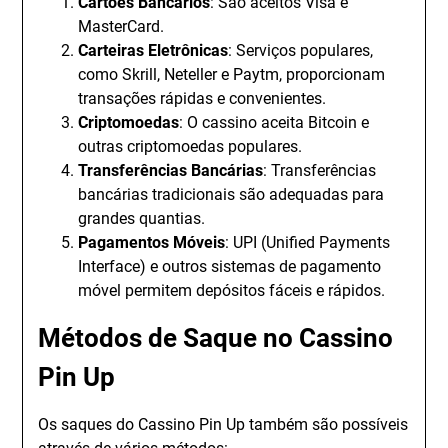
Cartões Bancários
: São aceitos Visa e
MasterCard.
Carteiras Eletrônicas
: Serviços populares,
como Skrill, Neteller e Paytm, proporcionam
transações rápidas e convenientes.
Criptomoedas
: O cassino aceita Bitcoin e
outras criptomoedas populares.
Transferências Bancárias
: Transferências
bancárias tradicionais são adequadas para
grandes quantias.
Pagamentos Móveis
: UPI (Unified Payments
Interface) e outros sistemas de pagamento
móvel permitem depósitos fáceis e rápidos.
Métodos de Saque no Cassino
Pin Up
Os saques do Cassino Pin Up também são possíveis