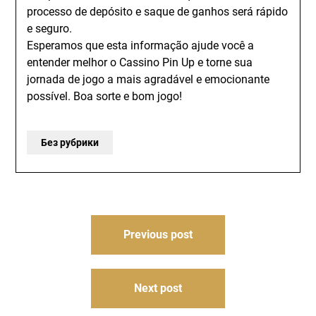
processo de depósito e saque de ganhos será rápido
e seguro.
Esperamos que esta informação ajude você a
entender melhor o Cassino Pin Up e torne sua
jornada de jogo a mais agradável e emocionante
possível. Boa sorte e bom jogo!
Без рубрики
Navegação
Previous post
de
artigos
Next post